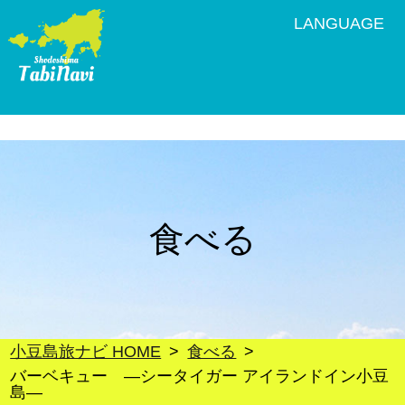
LANGUAGE
食べる
小豆島旅ナビ HOME
食べる
バーベキュー ―シータイガー アイランドイン小豆
島―