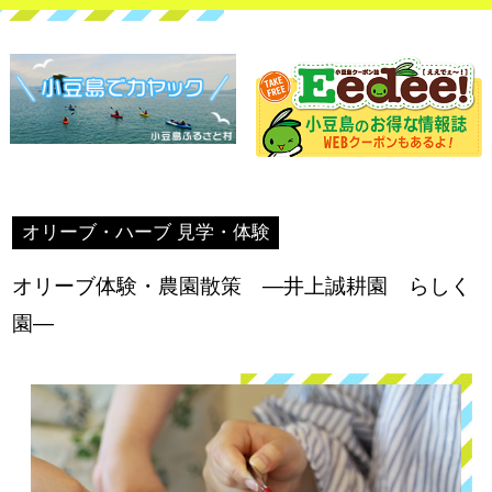
オリーブ・ハーブ 見学・体験
オリーブ体験・農園散策 ―井上誠耕園 らしく
園―