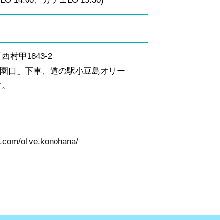
LO 14:00、カフェLO 15:30)
村甲1843-2
公園口」下車、道の駅小豆島オリー
ぐ。
m.com/olive.konohana/