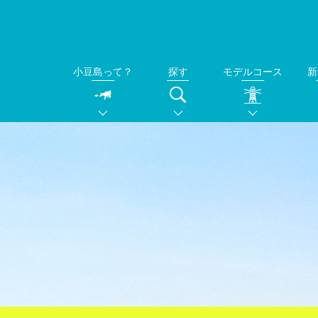
小豆島って？
探す
モデルコース
新