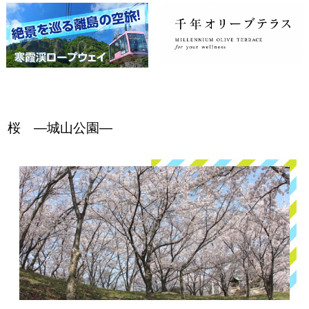
桜 ―城山公園―