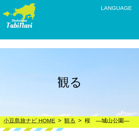
LANGUAGE
観る
小豆島旅ナビ HOME
観る
桜 ―城山公園―