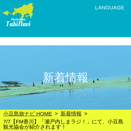
LANGUAGE
新着情報
小豆島旅ナビ HOME
新着情報
7/7【FM香川】「瀬戸内しまラジ！」にて、小豆島
観光協会が紹介されます！