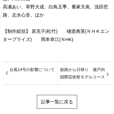
高瀬あい、草野大成、白鳥玉季、番家天嵩、浅田芭
路、志水心音、ほか
【制作総括】 原克子(松竹) 樋渡典英(ＮＨＫエン
タープライズ) 岡本幸江(ＮHK)
台風14号の影響について
姫路から日帰り 瀬戸内
国際芸術祭モデルコース
記事一覧に戻る