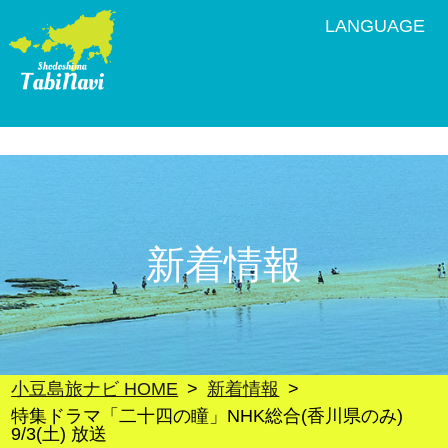
LANGUAGE
新着情報
小豆島旅ナビ HOME
新着情報
特集ドラマ「二十四の瞳」NHK総合(香川県のみ)
9/3(土) 放送