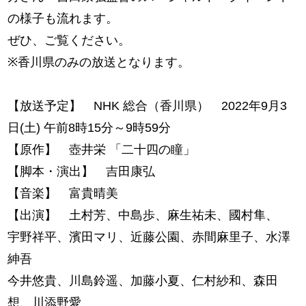
の様子も流れます。
ぜひ、ご覧ください。
※香川県のみの放送となります。
【放送予定】 NHK 総合（香川県） 2022年9月3
日(土) 午前8時15分～9時59分
【原作】 壺井栄 「二十四の瞳」
【脚本・演出】 吉田康弘
【音楽】 富貴晴美
【出演】 土村芳、中島歩、麻生祐未、國村隼、
宇野祥平、濱田マリ、近藤公園、赤間麻里子、水澤
紳吾
今井悠貴、川島鈴遥、加藤小夏、仁村紗和、森田
想、川添野愛